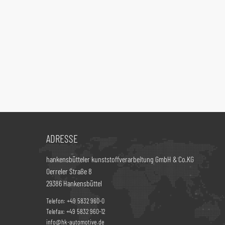
ADRESSE
hankensbütteler kunststoffverarbeitung GmbH & Co.KG
Oerreler Straße 8
29386 Hankensbüttel
Telefon:
+49 5832 960-0
Telefax:
+49 5832 960-12
info@hk-automotive.de