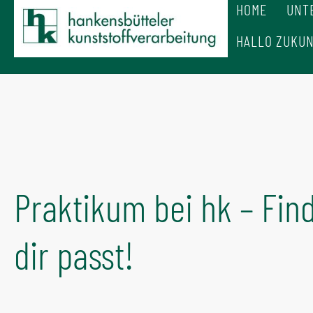
Navigation
HOME
UNT
überspringen
HALLO ZUKUN
Praktikum bei hk – Fin
dir passt!